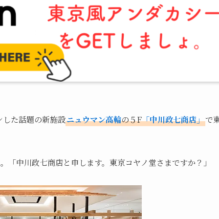
ンした話題の新施設
ニュウマン高輪
の５F
「中川政七商店」
で
、。「中川政七商店と申します。東京コヤノ堂さまですか？」