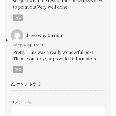
see just what the rest of the subscribers have
to point out.Very well done.
返信
drive way tarmac
2025年4月19日 4:30 PM
Pretty! This was a really wonderful post.
Thank you for your provided information.
返信
コメントする
コメント
※