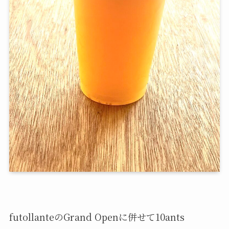
futollanteのGrand Openに併せて10ants